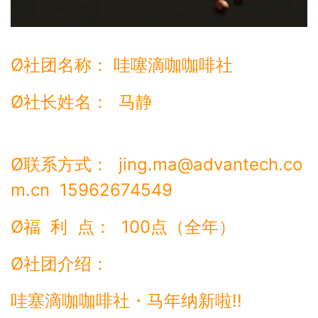
Ø社团名称： 哇噻滴咖咖啡社
Ø社长姓名： 马静
Ø联系方式： jing.ma@advantech.co
m.cn 15962674549
Ø福 利 点： 100点（全年）
Ø社团介绍：
哇塞滴咖咖啡社・马年纳新啦!!