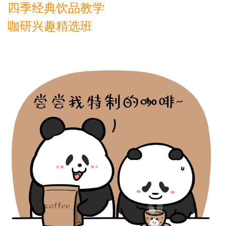
四季经典饮品教学
咖研兴趣精选班