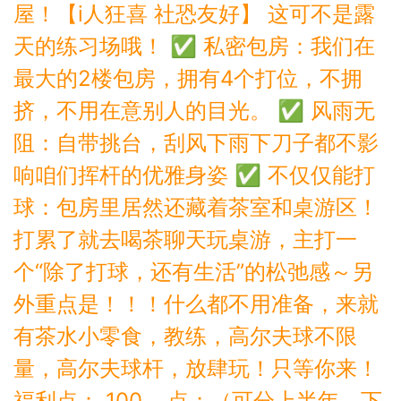
屋！【i人狂喜 社恐友好】 这可不是露
天的练习场哦！ ✅ 私密包房：我们在
最大的2楼包房，拥有4个打位，不拥
挤，不用在意别人的目光。 ✅ 风雨无
阻：自带挑台，刮风下雨下刀子都不影
响咱们挥杆的优雅身姿 ✅ 不仅仅能打
球：包房里居然还藏着茶室和桌游区！
打累了就去喝茶聊天玩桌游，主打一
个“除了打球，还有生活”的松弛感～另
外重点是！！！什么都不用准备，来就
有茶水小零食，教练，高尔夫球不限
量，高尔夫球杆，放肆玩！只等你来！
福利点： 100 点；（可分上半年、下