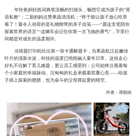
年轻爸妈轻抚词典笔流畅的扫描头，畅想它成为孩子的“英
语私教”；二胎妈妈点赞果蔬清洗机：“终于能让孩子放心吃草
莓了！最令人动容的是礼物附带的亲子信笺——“愿这支笔陪你
探索世界的语言”“这辆车会记住你第一次飞驰的勇气”，字里行
间都是对成长的温柔期许。
当错题打印机吐出第一张卡通解题卡，当果蔬机泛起嫩绿
叶片的清新水波，科技的温度已悄然融入童年日常。这份走心
好礼不仅解了育儿难题，更让员工感受到：公司始终注视着每
个小家庭的幸福脉动。沉甸甸的礼盒承载着双重心意——给孩
子插上探索的翅膀，也为奋斗的父母撑起爱的晴空。
作者：谭丽娟