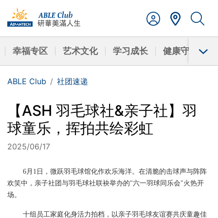
幸福专区
艺术文化
学习成长
健康守护
ABLE Club
社团速递
【ASH 羽毛球社&亲子社】羽
球童乐，挥拍共绘彩虹
2025/06/17
6月1日，
微跃
羽毛球馆化作欢乐海洋。在清脆的击球声与阵阵
欢笑中，亲子社团与羽毛球社联袂举办的
"六一羽球同乐会"火热开
场。
十组员工家庭化身活力拍档，以亲子羽毛球友谊赛共庆童趣佳