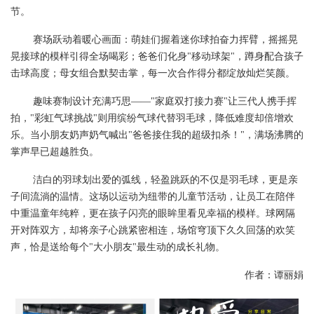
节。
赛场跃动着暖心画面：萌娃们握着迷你球拍奋力挥臂，摇摇晃
晃接球的模样引得全场喝彩；爸爸们化身
"移动球架"，蹲身配合孩子
击球高度；母女组合默契击掌，每一次合作得分都绽放灿烂笑颜。
趣味赛制设计充满巧思——"家庭双打接力赛"让三代人携手挥
拍，"彩虹气球挑战"则用缤纷气球代替羽毛球，降低难度却倍增欢
乐。当小朋友奶声奶气喊出"爸爸接住我的超级扣杀！"，满场沸腾的
掌声早已超越胜负。
洁白的羽球划出爱的弧线，轻盈跳跃的不仅是羽毛球，更是亲
子间流淌的温情。这场以运动为纽带的儿童节活动，让员工在陪伴
中重温童年纯粹，更在孩子闪亮的眼眸里看见幸福的模样。球网隔
开对阵双方，却将亲子心跳紧密相连，场馆穹顶下久久回荡的欢笑
声，恰是送给每个
"大小朋友"最生动的成长礼物。
作者：谭丽娟